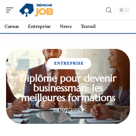
Cursus
Entreprise
News
Travail
ENTREPRISE
Diplôme pour devenir
businessman: les
meilleures formations
24/07/2025