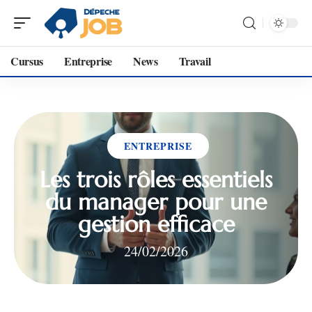
Cursus
Entreprise
News
Travail
ENTREPRISE
Les trois rôles essentiels
du manager pour une
gestion efficace
24/02/2026