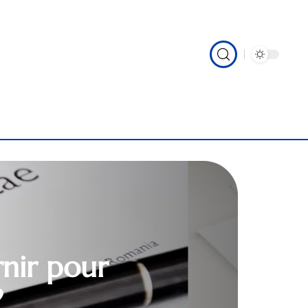
rnir pour
?