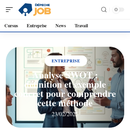
Cursus
Entreprise
News
Travail
ENTREPRISE
Analyse SWOT :
définition et exemple
concret pour comprendre
cette méthode
23/02/2025