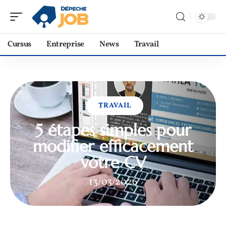
Cursus
Entreprise
News
Travail
TRAVAIL
5 étapes simples pour
modifier efficacement
votre CV
13/03/2026