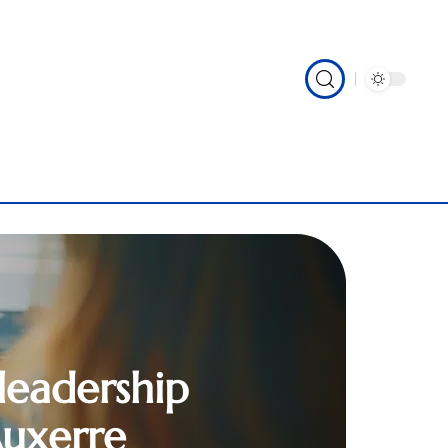
leadership
Auxerre