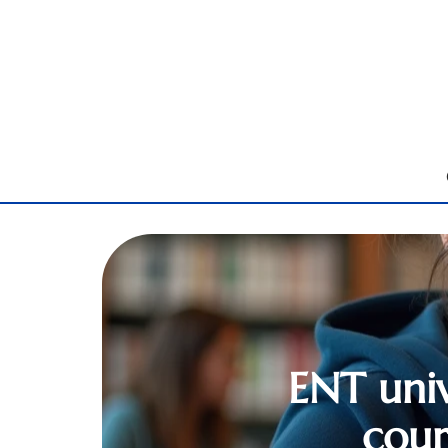
ENT univ
cour