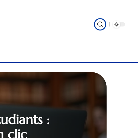
udiants :
 clic