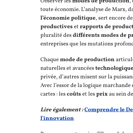
Observer les
modes de production
,
toute économie. L’analyse de Marx, d
l’économie politique
, sert encore d
productives
et
rapports de produc
pluralité des
différents modes de p
entreprises que les mutations profond
Chaque
mode de production
articul
naturelles et avancées
technologiqu
privée, d’autres misent sur la puissanc
Avec l’essor de la logique marchande e
cartes : les
coûts
et les
prix
au sein de
Lire également :
Comprendre le Des
l'innovation