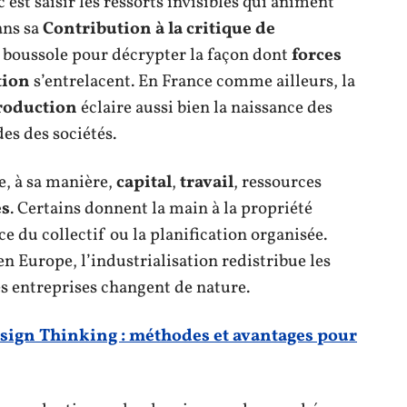
 c’est saisir les ressorts invisibles qui animent
ans sa
Contribution à la critique de
e boussole pour décrypter la façon dont
forces
tion
s’entrelacent. En France comme ailleurs, la
roduction
éclaire aussi bien la naissance des
es des sociétés.
e, à sa manière,
capital
,
travail
, ressources
es
. Certains donnent la main à la propriété
e du collectif ou la planification organisée.
n Europe, l’industrialisation redistribue les
s entreprises changent de nature.
ign Thinking : méthodes et avantages pour