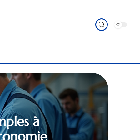
mples à
économie