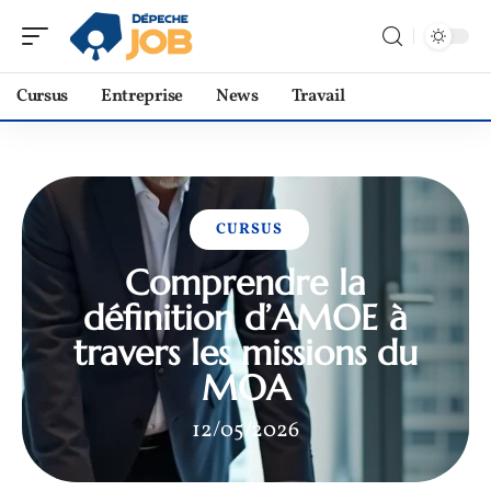
Cursus
Entreprise
News
Travail
CURSUS
Comprendre la
définition d’AMOE à
travers les missions du
MOA
12/05/2026