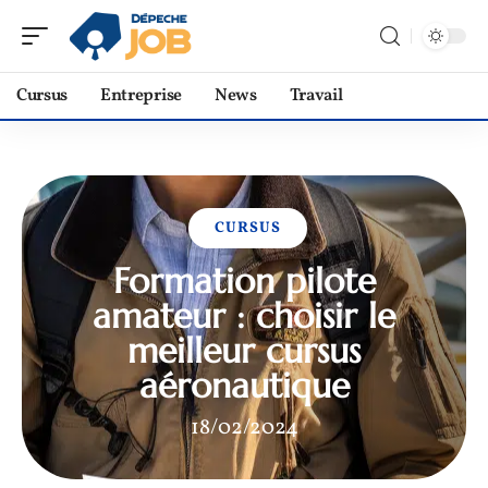
Cursus
Entreprise
News
Travail
CURSUS
Formation pilote
amateur : choisir le
meilleur cursus
aéronautique
18/02/2024